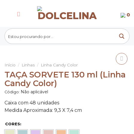
Skip
to
0
content
Início
/
Linhas
/
Linha Candy Color
Adicionar
TAÇA SORVETE 130 ml (Linha
aos
Candy Color)
Favoritos
Não aplicável
Código:
Caixa com 48 unidades
Medida Aproximada: 9,3 X 7,4 cm
CORES: