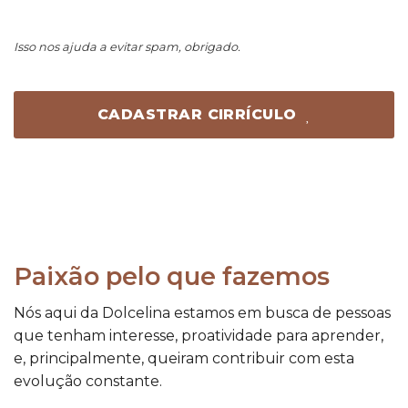
Isso nos ajuda a evitar spam, obrigado.
CADASTRAR CIRRÍCULO
Este
campo
deve
ser
deixado
em
Paixão pelo que fazemos
branco
Nós aqui da Dolcelina estamos em busca de pessoas
que tenham interesse, proatividade para aprender,
e, principalmente, queiram contribuir com esta
evolução constante.