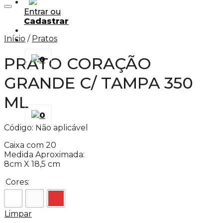
Adicionar aos Favoritos
Entrar ou
Cadastrar
Início
/
Pratos
PRATO CORAÇÃO
0
GRANDE C/ TAMPA 350
ML
0
Código:
Não aplicável
Caixa com 20
Medida Aproximada:
8cm X 18,5 cm
Cores:
Limpar