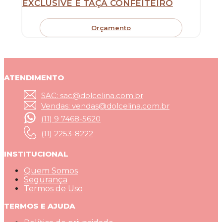
EXCLUSIVE E TAÇA CONFEITEIRO
Orçamento
ATENDIMENTO
SAC: sac@dolcelina.com.br
Vendas: vendas@dolcelina.com.br
(11) 9 7468-5620
(11) 2253-8222
INSTITUCIONAL
Quem Somos
Segurança
Termos de Uso
TERMOS E AJUDA