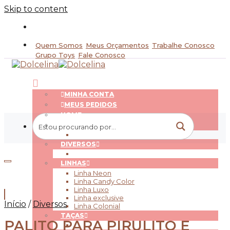
Skip to content
Quem Somos
Meus Orçamentos
Trabalhe Conosco
Grupo Toys
Fale Conosco
MINHA CONTA
MEUS PEDIDOS
HOME
EMBALAGENS
DIVERSOS
LINHAS
Adicionar aos Favoritos
Linha Neon
Linha Candy Color
Linha Luxo
Linha exclusive
Início
/
Diversos
Linha Colonial
TAÇAS
PALITO PARA PIRULITO E