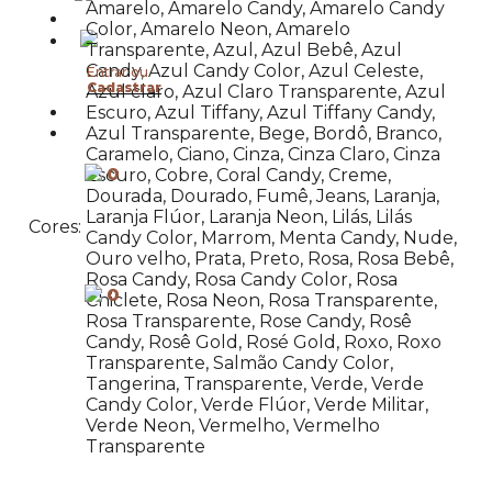
Amarelo, Amarelo Candy, Amarelo Candy
Color, Amarelo Neon, Amarelo
Transparente, Azul, Azul Bebê, Azul
Candy, Azul Candy Color, Azul Celeste,
Entrar ou
Cadastrar
Azul claro, Azul Claro Transparente, Azul
Escuro, Azul Tiffany, Azul Tiffany Candy,
Azul Transparente, Bege, Bordô, Branco,
Caramelo, Ciano, Cinza, Cinza Claro, Cinza
0
Escuro, Cobre, Coral Candy, Creme,
Dourada, Dourado, Fumê, Jeans, Laranja,
Laranja Flúor, Laranja Neon, Lilás, Lilás
Cores:
Candy Color, Marrom, Menta Candy, Nude,
Ouro velho, Prata, Preto, Rosa, Rosa Bebê,
Rosa Candy, Rosa Candy Color, Rosa
0
Chiclete, Rosa Neon, Rosa Transparente,
Rosa Transparente, Rose Candy, Rosê
Candy, Rosê Gold, Rosé Gold, Roxo, Roxo
Transparente, Salmão Candy Color,
Tangerina, Transparente, Verde, Verde
Candy Color, Verde Flúor, Verde Militar,
Verde Neon, Vermelho, Vermelho
Transparente