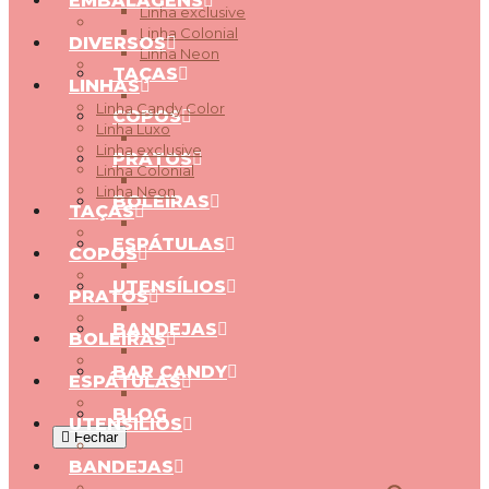
EMBALAGENS
Linha exclusive
Linha Colonial
DIVERSOS
Linha Neon
TAÇAS
LINHAS
Linha Candy Color
COPOS
Linha Luxo
Linha exclusive
PRATOS
Linha Colonial
Linha Neon
BOLEIRAS
TAÇAS
ESPÁTULAS
COPOS
UTENSÍLIOS
PRATOS
BANDEJAS
BOLEIRAS
BAR CANDY
ESPÁTULAS
BLOG
UTENSÍLIOS
Fechar
BANDEJAS