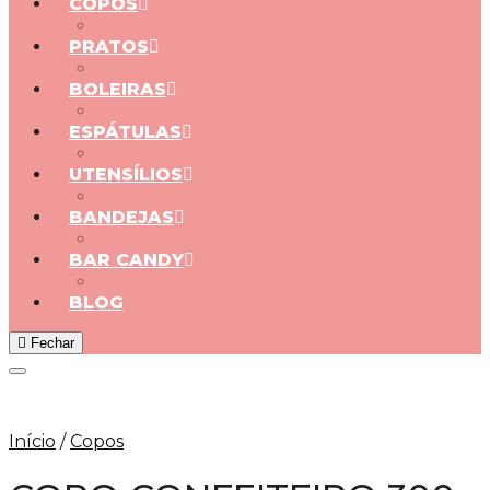
COPOS
PRATOS
BOLEIRAS
ESPÁTULAS
UTENSÍLIOS
BANDEJAS
BAR CANDY
BLOG
Fechar
Adicionar aos Favoritos
Início
/
Copos