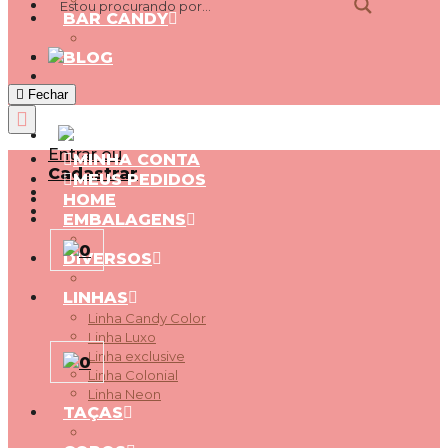
BAR CANDY
BLOG
Fechar
Entrar ou
MINHA CONTA
Cadastrar
MEUS PEDIDOS
HOME
EMBALAGENS
0
DIVERSOS
LINHAS
Linha Candy Color
Linha Luxo
Linha exclusive
0
Linha Colonial
Linha Neon
TAÇAS