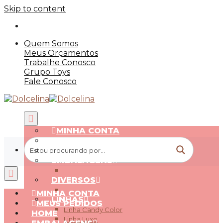
Skip to content
Quem Somos
Meus Orçamentos
Trabalhe Conosco
Grupo Toys
Fale Conosco
MINHA CONTA
MEUS PEDIDOS
HOME
EMBALAGENS
DIVERSOS
MINHA CONTA
LINHAS
MEUS PEDIDOS
Linha Candy Color
HOME
Linha Luxo