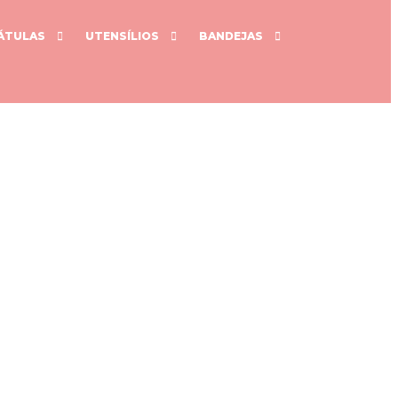
ÁTULAS
UTENSÍLIOS
BANDEJAS
Adicionar aos Favoritos