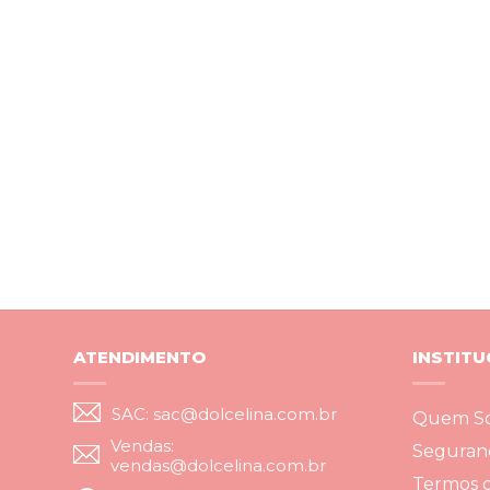
ATENDIMENTO
INSTITU
SAC: sac@dolcelina.com.br
Quem S
Vendas:
Seguran
vendas@dolcelina.com.br
Termos 