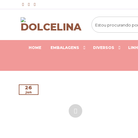
Skip
to
content
HOME
EMBALAGENS
DIVERSOS
LIN
26
jun