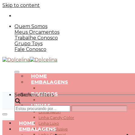
Skip to content
Quem Somos
Meus Orçamentos
Trabalhe Conosco
Grupo Toys
Fale Conosco
HOME
EMBALAGENS
DIVERSOS
Search
Generic filters
LINHAS
Linha Neon
Linha Candy Color
HOME
Linha Luxo
EMBALAGENS
Linha exclusive
Linha Colonial