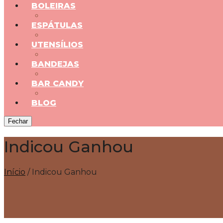
BOLEIRAS
ESPÁTULAS
UTENSÍLIOS
BANDEJAS
BAR CANDY
BLOG
Fechar
Indicou Ganhou
Início
/
Indicou Ganhou